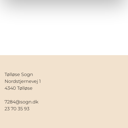
Tølløse Sogn
Nordstjernevej 1
4340 Tølløse
7284@sogn.dk
23 70 35 93