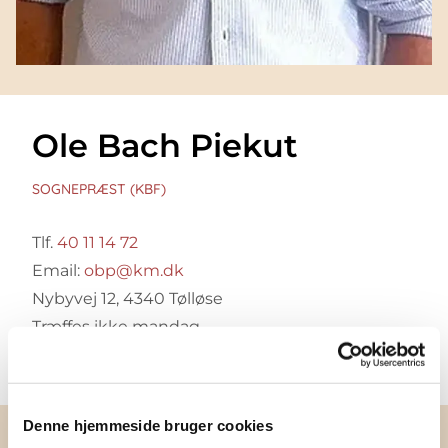
Ole Bach Piekut
SOGNEPRÆST (KBF)
Tlf.
40 11 14 72
Email:
obp@km.dk
Nybyvej 12, 4340 Tølløse
Træffes ikke mandag
Denne hjemmeside bruger cookies