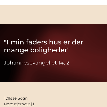
"I min faders hus er der
mange boligheder"
Johannesevangeliet 14, 2
Tølløse Sogn
Nordstjernevej 1