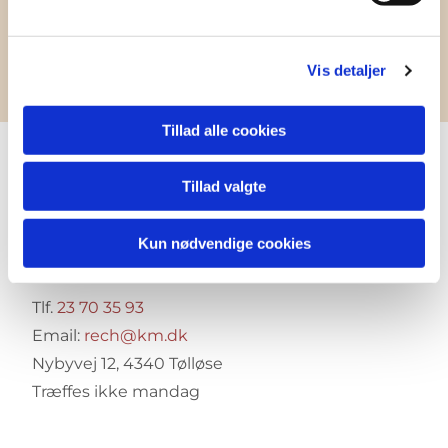
Vis detaljer
Tillad alle cookies
Rebecca Cecilie
Tillad valgte
Hoffmann
Kun nødvendige cookies
VIKARIERENDE SOGNEPRÆST
Tlf.
23 70 35 93
Email:
rech@km.dk
Nybyvej 12, 4340 Tølløse
Træffes ikke mandag