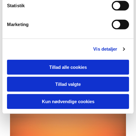
Statistik
Marketing
Konfirmation
Vis detaljer
Lorem ipsum dolor sit amet, consectetur
adipiscing elit, sed do eiusmod tempor
Tillad alle cookies
incididunt ut labore et dolore magna aliqua.
Tillad valgte
Læs mere
Kun nødvendige cookies