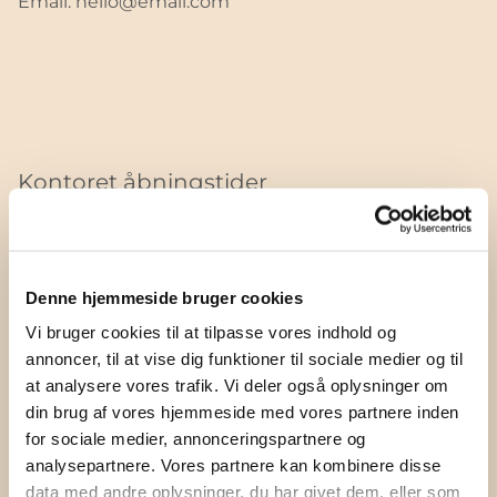
Email: hello@email.com
Kontoret åbningstider
Torsdag
Hele dagen
Denne hjemmeside bruger cookies
Mandag
08:00 - 12:00
Vi bruger cookies til at tilpasse vores indhold og
annoncer, til at vise dig funktioner til sociale medier og til
Tirsdag
10:00 - 14:00
at analysere vores trafik. Vi deler også oplysninger om
Onsdag
Lukket
din brug af vores hjemmeside med vores partnere inden
for sociale medier, annonceringspartnere og
Torsdag
18:00 - 18:00
analysepartnere. Vores partnere kan kombinere disse
data med andre oplysninger, du har givet dem, eller som