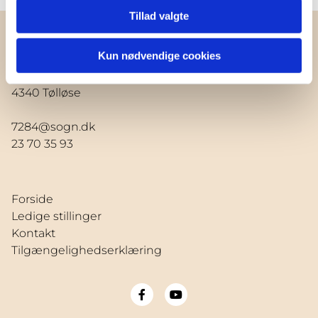
Tillad valgte
Kun nødvendige cookies
Tølløse Sogn
Nordstjernevej 1
4340 Tølløse
7284@sogn.dk
23 70 35 93
Forside
Ledige stillinger
Kontakt
Tilgængelighedserklæring