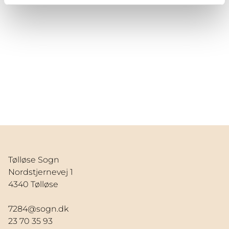
Tølløse Sogn
Nordstjernevej 1
4340 Tølløse
7284@sogn.dk
23 70 35 93