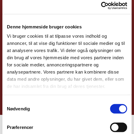
lys. Den, der
følger mig, skal
Denne hjemmeside bruger cookies
Vi bruger cookies til at tilpasse vores indhold og
aldrig vandre i
annoncer, til at vise dig funktioner til sociale medier og til
at analysere vores trafik. Vi deler også oplysninger om
mørket, men
din brug af vores hjemmeside med vores partnere inden
for sociale medier, annonceringspartnere og
have livets lys."
analysepartnere. Vores partnere kan kombinere disse
data med andre oplysninger, du har givet dem, eller som
de har indsamlet fra din brug af deres tjenester.
Johannesevangeliet 8,12
Samtykkevalg
Nødvendig
Præferencer