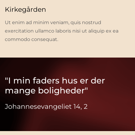
Kirkegården
Ut enim ad minim veniam, quis nostrud
exercitation ullamco laboris nisi ut aliquip ex ea
commodo consequat.
"I min faders hus er der
mange boligheder"
Johannesevangeliet 14, 2