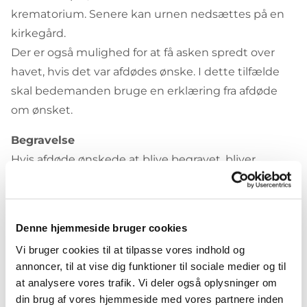
krematorium. Senere kan urnen nedsættes på en
kirkegård.
Der er også mulighed for at få asken spredt over
havet, hvis det var afdødes ønske. I dette tilfælde
skal bedemanden bruge en erklæring fra afdøde
om ønsket.
Begravelse
Hvis afdøde ønskede at blive begravet, bliver
højtideligheden holdt i kirken eller et kapel,
hvorefter kisten bliver kørt ud til graven, hvor
jordpåkastelsen foregår.
Denne hjemmeside bruger cookies
Samtale med præsten
Vi bruger cookies til at tilpasse vores indhold og
annoncer, til at vise dig funktioner til sociale medier og til
Inden begravelsen eller bisættelsen mødes afdødes
at analysere vores trafik. Vi deler også oplysninger om
pårørende med præsten for at tilrettelægge
din brug af vores hjemmeside med vores partnere inden
højtideligheden. Her kan du fortælle om den