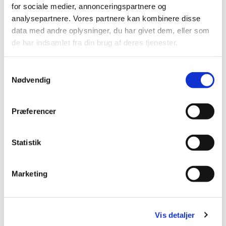
for sociale medier, annonceringspartnere og
afdøde og vælge salmer. På Den Danske Salmebog
analysepartnere. Vores partnere kan kombinere disse
Online kan du høre salmer og vælge, hvad der skal
data med andre oplysninger, du har givet dem, eller som
synges til begravelsen. Tal med præsten, hvis du har
de har indsamlet fra din brug af deres tjenester.
andre ønsker. Præsten kan også tilbyde støtte og
sjælesorg.
Samtykkevalg
Nødvendig
Præferencer
Statistik
Marketing
Vis detaljer