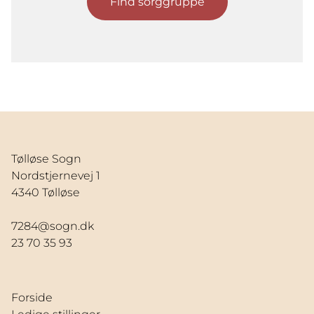
Find sorggruppe
Tølløse Sogn
Nordstjernevej 1
4340 Tølløse
7284@sogn.dk
23 70 35 93
Forside