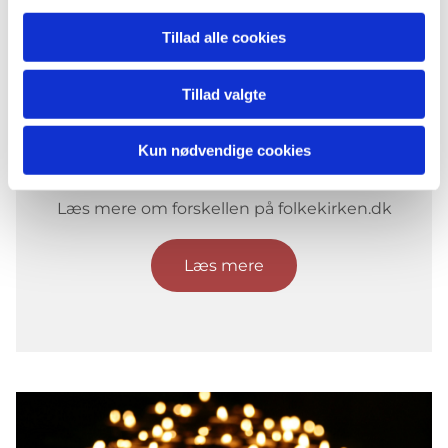
Tillad alle cookies
Tillad valgte
Begravelse og
Kun nødvendige cookies
bisættelse
Læs mere om forskellen på folkekirken.dk
Læs mere