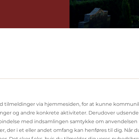
d tilmeldinger via hjemmesiden, for at kunne kommunik
linger og andre konkrete aktiviteter. Derudover udsende
 forbindelse med indsamlingen samtykke om anvendelsen 
er, der i et eller andet omfang kan henføres til dig. Når
. Det sker f.eks. hvis du tilmelder dig vores nyhedsbrev 