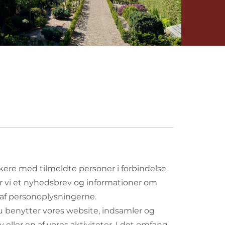
ere med tilmeldte personer i forbindelse
r vi et nyhedsbrev og informationer om
af personoplysningerne.
 du benytter vores website, indsamler og
eller en af vores aktiviteter. I det omfang