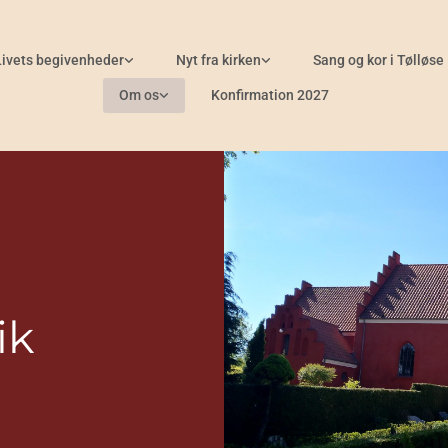
Livets begivenheder
Nyt fra kirken
Sang og kor i Tølløse
Om os
Konfirmation 2027
ik