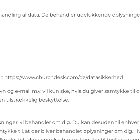
behandling af data. De behandler udelukkende oplysnin
: https://www.churchdesk.com/da/datasikkerhed
n og e-mail m.v. vil kun ske, hvis du giver samtykke til
en tilstrækkelig beskyttelse.
plysninger, vi behandler om dig. Du kan desuden til enhver
tykke til, at der bliver behandlet oplysninger om dig. H
et eller slettet. Henvendelse herom kan ske til toelloese.s