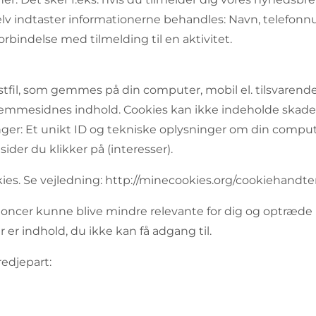
 selv indtaster informationerne behandles: Navn, telefon
orbindelse med tilmelding til en aktivitet.
kstfil, som gemmes på din computer, mobil el. tilsvare
 hjemmesidnes indhold. Cookies kan ikke indeholde skadel
ger: Et unikt ID og tekniske oplysninger om din computer,
ider du klikker på (interesser).
okies. Se vejledning: http://minecookies.org/cookiehandte
annoncer kunne blive mindre relevante for dig og optræd
 er indhold, du ikke kan få adgang til.
redjepart: