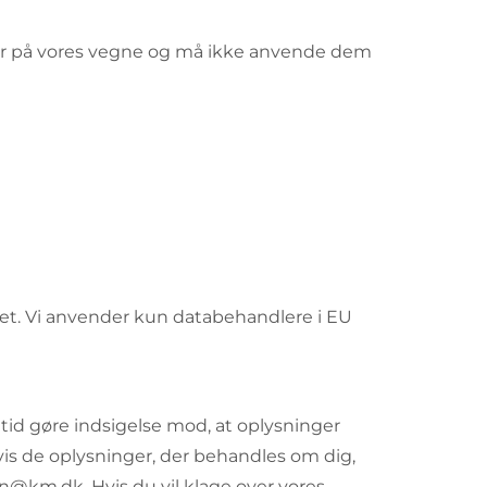
ger på vores vegne og må ikke anvende dem
 det. Vi anvender kun databehandlere i EU
 tid gøre indsigelse mod, at oplysninger
vis de oplysninger, der behandles om dig,
ogn@km.dk. Hvis du vil klage over vores