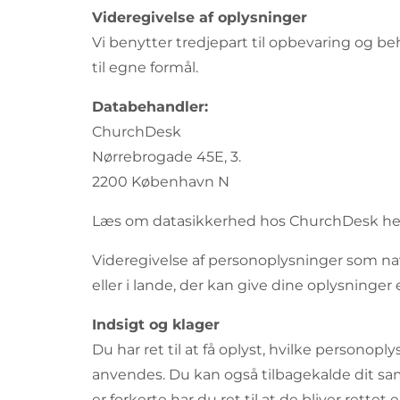
Videregivelse af oplysninger
Vi benytter tredjepart til opbevaring og 
til egne formål.
Databehandler:
ChurchDesk
Nørrebrogade 45E, 3.
2200 København N
Læs om datasikkerhed hos ChurchDesk her
Videregivelse af personoplysninger som nav
eller i lande, der kan give dine oplysninger 
Indsigt og klager
Du har ret til at få oplyst, hvilke persono
anvendes. Du kan også tilbagekalde dit sam
er forkerte har du ret til at de bliver rett