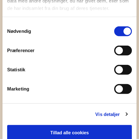
data med andre oplysninger, du har givet dem, eller som
de har indsamlet fra din brug af deres tjenester.
Læs mere
Samtykkevalg
Nødvendig
14. august 2025
Præferencer
Læs mere
Statistik
4. september 2025
Marketing
Læs mere
Vis detaljer
2. oktober 2025
Tillad alle cookies