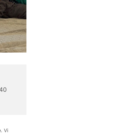
340
. Vi