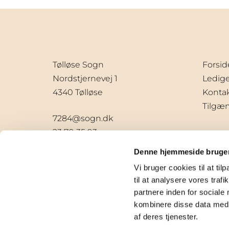
Tølløse Sogn
Forsid
Nordstjernevej 1
Ledige 
4340 Tølløse
Konta
Tilgæ
7284@sogn.dk
23 70 35 93
Denne hjemmeside bruger
Vi bruger cookies til at til
til at analysere vores tra
partnere inden for sociale
kombinere disse data med a
af deres tjenester.