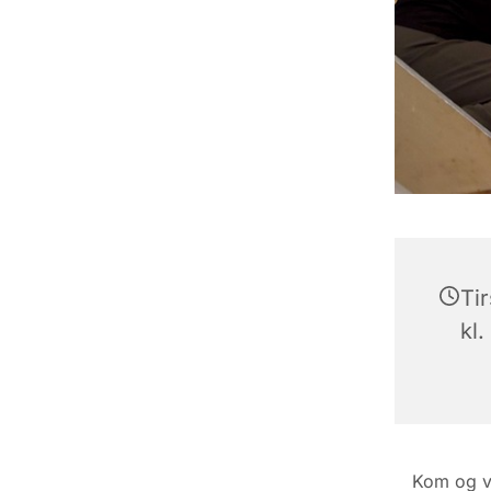
Ti
kl.
Kom og væ