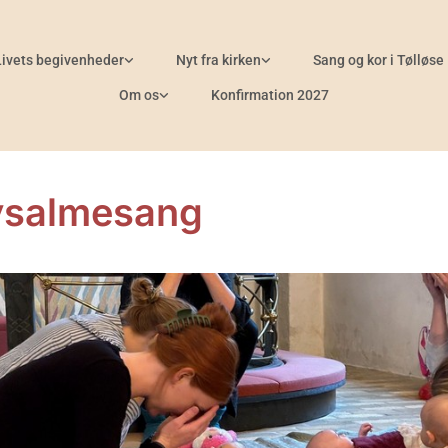
Livets begivenheder
Nyt fra kirken
Sang og kor i Tølløse
Om os
Konfirmation 2027
ysalmesang