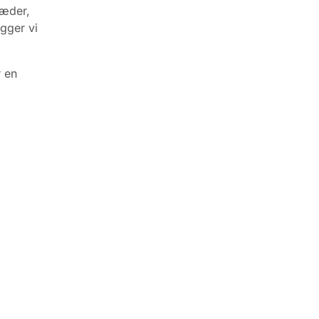
læder,
ygger vi
r en