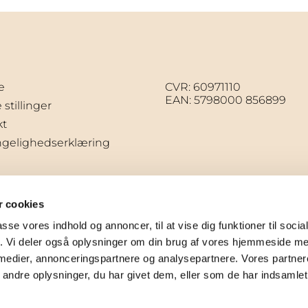
e
CVR: 60971110
EAN: 5798000 856899
stillinger
kt
ngelighedserklæring
 cookies
passe vores indhold og annoncer, til at vise dig funktioner til soci
fik. Vi deler også oplysninger om din brug af vores hjemmeside m
 medier, annonceringspartnere og analysepartnere. Vores partne
ndre oplysninger, du har givet dem, eller som de har indsamlet 
Privatlivspolitik
Log på ChurchDesk