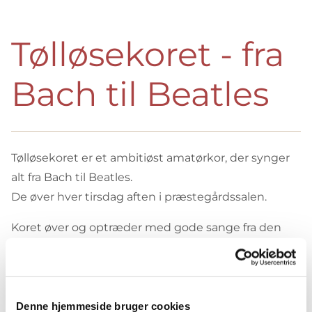
Tølløsekoret - fra
Bach til Beatles
Tølløsekoret er et ambitiøst amatørkor, der synger
alt fra Bach til Beatles.
De øver hver tirsdag aften i præstegårdssalen.
Koret øver og optræder med gode sange fra den
danske sangskat, udenlandske folkemelodier,
kirkemusik, jazz, rock og musicalsange ved
forskellige lejligheder i Tølløse Kirke, men kommer
også vidt omkring i det sjællandske med deres
Denne hjemmeside bruger cookies