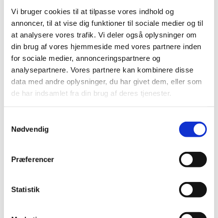
koncerter.
Vi bruger cookies til at tilpasse vores indhold og
annoncer, til at vise dig funktioner til sociale medier og til
Timon Müller er korets inspirerende korleder og
at analysere vores trafik. Vi deler også oplysninger om
dirigent, og man er meget velkommen til at blive
din brug af vores hjemmeside med vores partnere inden
en del af det musikalske fællesskab i Tølløsekoret,
for sociale medier, annonceringspartnere og
analysepartnere. Vores partnere kan kombinere disse
man skal blot tilmelde sig gennem LOF. Læs mere
data med andre oplysninger, du har givet dem, eller som
på LOFs hjemmeside.
de har indsamlet fra din brug af deres tjenester.
LOF Holbæk-Lejre
Samtykkevalg
tlf.
40 35 99 86
Nødvendig
Hvis man derimod bare gerne vil nyde noget god
sang og musik, kan man dukke op til en af deres
Præferencer
koncerter - det er altid gratis - og vil blive
annonceret i god tid!
Statistik