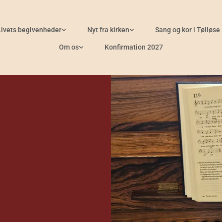
Livets begivenheder
Nyt fra kirken
Sang og kor i Tølløse
Om os
Konfirmation 2027