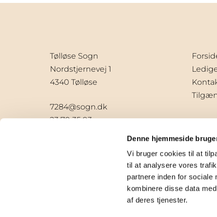
Tølløse Sogn
Forsid
Nordstjernevej 1
Ledige 
4340 Tølløse
Konta
Tilgæ
7284@sogn.dk
23 70 35 93
Denne hjemmeside bruger
Vi bruger cookies til at til
til at analysere vores tra
partnere inden for sociale
kombinere disse data med a
af deres tjenester.