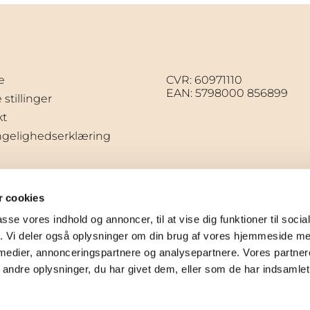
e
CVR: 60971110
EAN: 5798000 856899
stillinger
kt
ngelighedserklæring
 cookies
passe vores indhold og annoncer, til at vise dig funktioner til soci
fik. Vi deler også oplysninger om din brug af vores hjemmeside m
 medier, annonceringspartnere og analysepartnere. Vores partne
ndre oplysninger, du har givet dem, eller som de har indsamlet 
Privatlivspolitik
Log på ChurchDesk