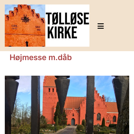
Højmesse m.dåb