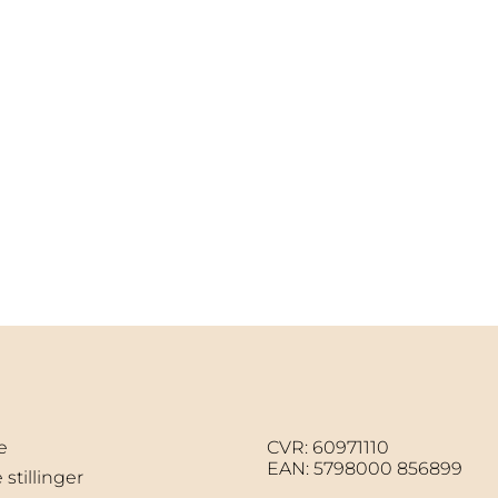
e
CVR: 60971110
EAN: 5798000 856899
stillinger