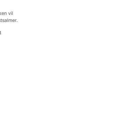
en vil
stsalmer.
g