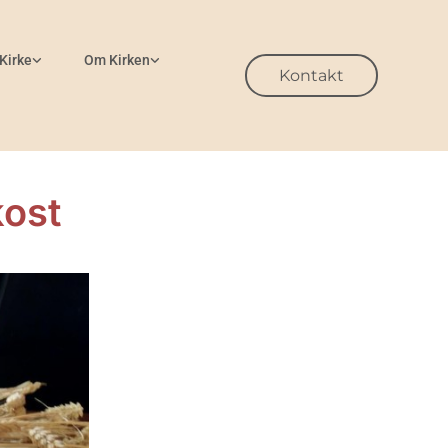
 Kirke
Om Kirken
Kontakt
kost