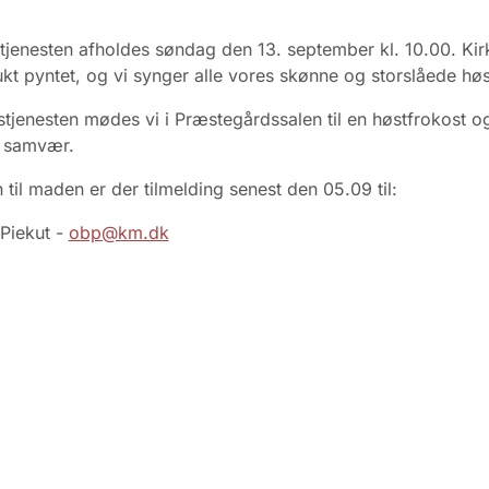
jenesten afholdes søndag den 13. september kl. 10.00. Kirk
t pyntet, og vi synger alle vores skønne og storslåede hø
stjenesten mødes vi i Præstegårdssalen til en høstfrokost o
t samvær.
 til maden er der tilmelding senest den 05.09 til:
Piekut -
obp@km.dk