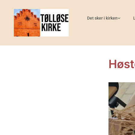
Det sker i kirken
Høst