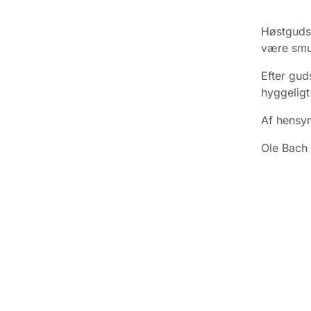
Høstgudst
være smuk
Efter gud
hyggelig
Af hensyn
Ole Bach 