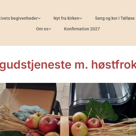
Livets begivenheder
Nyt fra kirken
Sang og kor i Tølløse
Om os
Konfirmation 2027
gudstjeneste m. høstfro