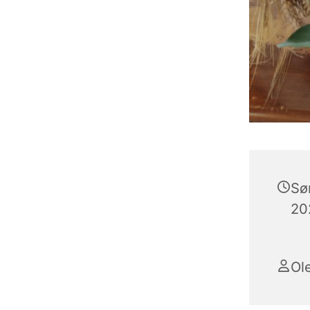
Sø
202
Ol